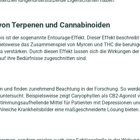
tenziell lungenunterstützende Eigenschaften haben.
von Terpenen und Cannabinoiden
s ist der sogenannte Entourage-Effekt. Dieser Effekt beschreibt
elsweise das Zusammenspiel von Myrcen und THC die beruhigen
verstärken. Durch diesen Effekt lassen sich die Wirkungen der 
f ihre Bedürfnisse zugeschnitten sind.
zin und finden zunehmend Beachtung in der Forschung. So werde
rsucht. Beispielsweise zeigt Caryophyllen als CB2-Agonist v
immungsaufhellende Mittel für Patienten mit Depressionen und 
lreiche Krankheitsbilder eine maßgeschneiderte Lösung bieten.