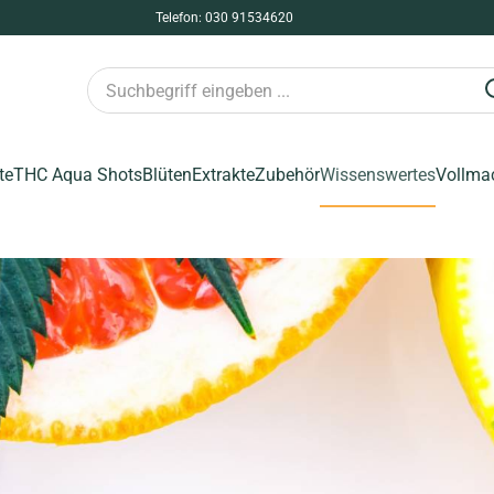
Telefon: 030 91534620
te
THC Aqua Shots
Blüten
Extrakte
Zubehör
Wissenswertes
Vollma