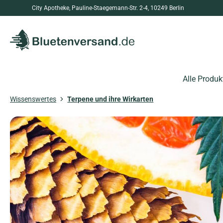
City Apotheke, Pauline-Staegemann-Str. 2-4, 10249 Berlin
springen
Zur Hauptnavigation springen
Alle Produk
Wissenswertes
Terpene und ihre Wirkarten