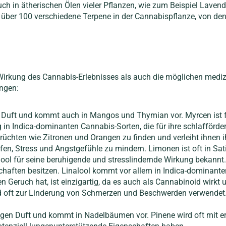
ch in ätherischen Ölen vieler Pflanzen, wie zum Beispiel Laven
 über 100 verschiedene Terpene in der Cannabispflanze, von den
 Wirkung des Cannabis-Erlebnisses als auch die möglichen medi
ngen:
n Duft und kommt auch in Mangos und Thymian vor. Myrcen ist 
 in Indica-dominanten Cannabis-Sorten, die für ihre schlafförd
üchten wie Zitronen und Orangen zu finden und verleiht ihnen ih
, Stress und Angstgefühle zu mindern. Limonen ist oft in Sativ
nalool für seine beruhigende und stresslindernde Wirkung bekann
ten besitzen. Linalool kommt vor allem in Indica-dominanten 
en Geruch hat, ist einzigartig, da es auch als Cannabinoid wirk
ft zur Linderung von Schmerzen und Beschwerden verwendet. Es
rtigen Duft und kommt in Nadelbäumen vor. Pinene wird oft mit