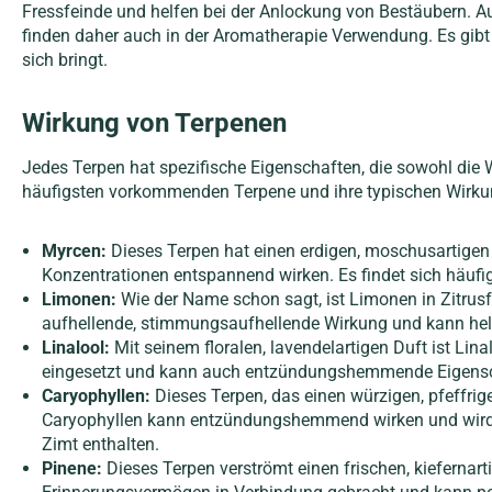
Fressfeinde und helfen bei der Anlockung von Bestäubern. Au
finden daher auch in der Aromatherapie Verwendung. Es gibt
sich bringt.
Wirkung von Terpenen
Jedes Terpen hat spezifische Eigenschaften, die sowohl die
häufigsten vorkommenden Terpene und ihre typischen Wirku
Myrcen:
Dieses Terpen hat einen erdigen, moschusartige
Konzentrationen entspannend wirken. Es findet sich häufig
Limonen:
Wie der Name schon sagt, ist Limonen in Zitrusfr
aufhellende, stimmungsaufhellende Wirkung und kann helfen
Linalool:
Mit seinem floralen, lavendelartigen Duft ist Li
eingesetzt und kann auch entzündungshemmende Eigenschaf
Caryophyllen:
Dieses Terpen, das einen würzigen, pfeffrig
Caryophyllen kann entzündungshemmend wirken und wird o
Zimt enthalten.
Pinene:
Dieses Terpen verströmt einen frischen, kieferna