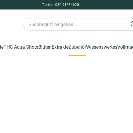
Telefon: 030 91534620
te
THC Aqua Shots
Blüten
Extrakte
Zubehör
Wissenswertes
Vollma