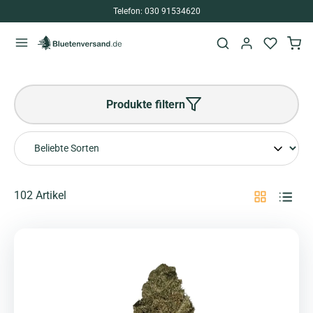
Telefon: 030 91534620
alt springen
Produkte filtern
102 Artikel