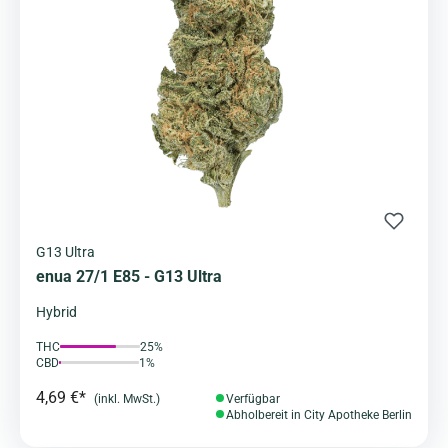
G13 Ultra
enua 27/1 E85 - G13 Ultra
Hybrid
THC
25%
CBD
1%
4,69 €*
(inkl. MwSt.)
Verfügbar
Abholbereit in City Apotheke Berlin