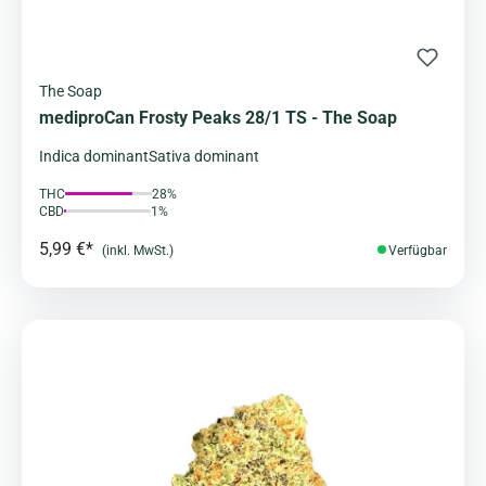
The Soap
mediproCan Frosty Peaks 28/1 TS - The Soap
Indica dominant
Sativa dominant
THC
28%
CBD
1%
5,99 €*
(inkl. MwSt.)
Verfügbar